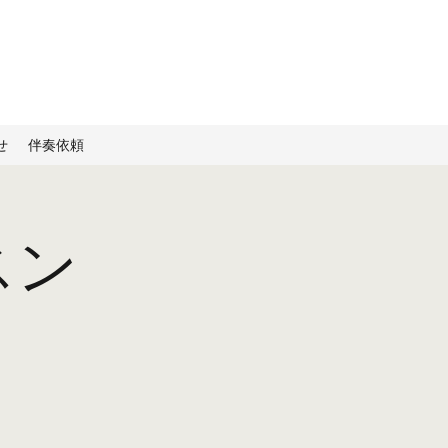
せ
伴奏依頼
スン