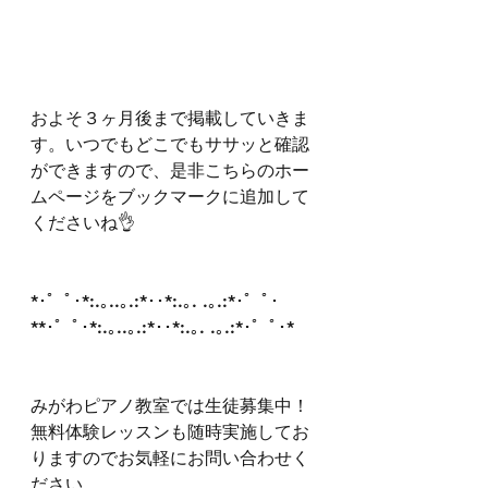
およそ３ヶ月後まで掲載していきま
す。いつでもどこでもササッと確認
ができますので、是非こちらのホー
ムページをブックマークに追加して
くださいね👌
*･゜ﾟ･*:.｡..｡.:*･･*:.｡. .｡.:*･゜ﾟ･
**･゜ﾟ･*:.｡..｡.:*･･*:.｡. .｡.:*･゜ﾟ･*
みがわピアノ教室では生徒募集中！
無料体験レッスンも随時実施してお
りますのでお気軽にお問い合わせく
ださい。