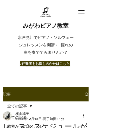
みがわピアノ教室
​水戸見川でピアノ・ソルフェー
ジュレッスンを開講♪ 憧れの
曲を奏でてみませんか？
​♪伴奏者をお探しのかたはこちら
記事
全ての記事
横山鳩子
全ての記事
2024年12月18日
読了時間: 1分
レッスンスケジュールが
教室からのおしらせ