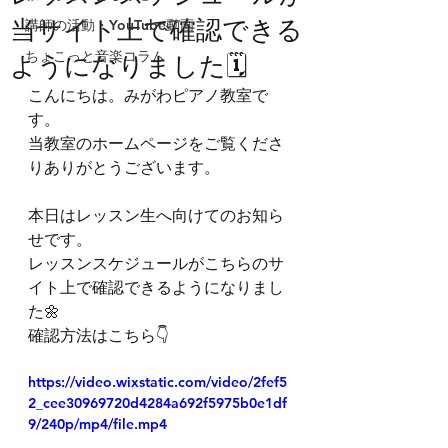
当サイト上で確認できる
講師の活動・YouTube動画
ちょこっと音楽コラム
ようになりました🗓️
こんにちは。みがわピアノ教室で
す。
当教室のホームページをご覧くださ
りありがとうございます。
本日はレッスン生へ向けてのお知ら
せです。
レッスンスケジュールがこちらのサ
イト上で確認できるようになりまし
た🌼
確認方法はこちら👇
https://video.wixstatic.com/video/2fef5
2_cee30969720d4284a692f5975b0e1df
9/240p/mp4/file.mp4