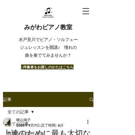
みがわピアノ教室
​水戸見川でピアノ・ソルフェー
ジュレッスンを開講♪ 憧れの
曲を奏でてみませんか？
​♪伴奏者をお探しのかたはこちら
記事
全ての記事
横山鳩子
全ての記事
2025年9月7日
読了時間: 6分
上達のために最も大切な
教室からのおしらせ