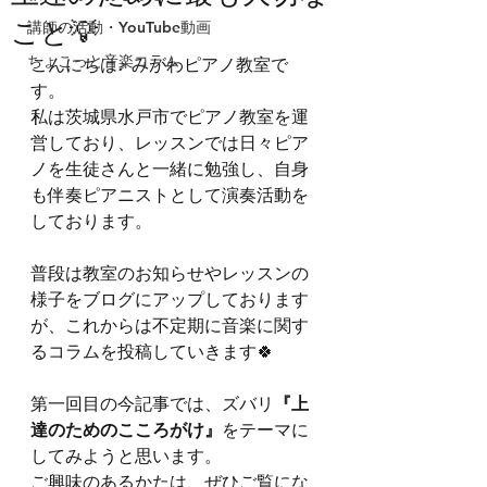
こと💡
講師の活動・YouTube動画
ちょこっと音楽コラム
こんにちは♪ みがわピアノ教室で
す。
私は茨城県水戸市でピアノ教室を運
営しており、レッスンでは日々ピア
ノを生徒さんと一緒に勉強し、自身
も伴奏ピアニストとして演奏活動を
しております。
普段は教室のお知らせやレッスンの
様子をブログにアップしております
が、これからは不定期に音楽に関す
るコラムを投稿していきます🍀
第一回目の今記事では、ズバリ
『上
達のためのこころがけ』
をテーマに
してみようと思います。
ご興味のあるかたは、ぜひご覧にな