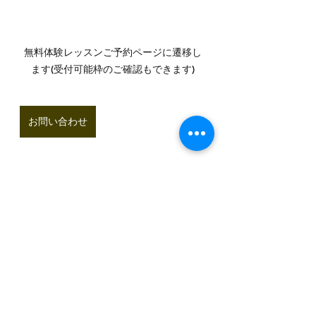
無料体験レッスンご予約ページに遷移し
ます(受付可能枠のご確認もできます)
お問い合わせ
お問合せはこちら♪
開講時間、コース等何でもお気軽に
お問合せください。
素敵な出会いをお待ちしております♪
ピアノ
レッスン
水戸市
体験レッスン
生徒募集中
習い事
発表会
コンクール
個人教室
はじめてピアノ
幼児レッスン
大人のピアノ
教室からのおしらせ