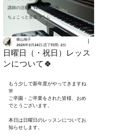
講師の活動・YouTube動画
ちょこっと音楽コラム
横山鳩子
2025年3月24日
読了時間: 2分
日曜日（・祝日）レッス
ンについて🍀
もう少しで新年度がやってきますね
🌸
ご卒園・ご卒業をされた皆様、おめ
でとうございます。
本日は日曜日のレッスンについてお
知らせします。